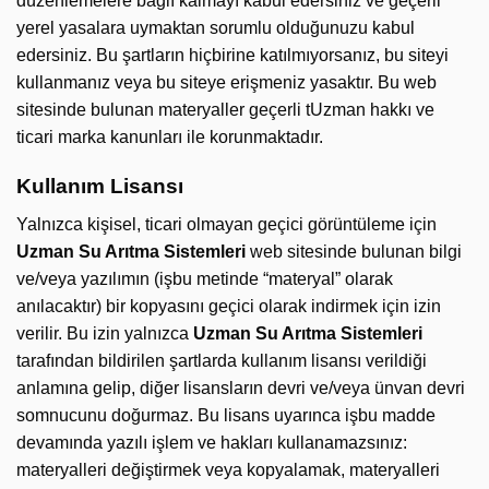
düzenlemelere bağlı kalmayı kabul edersiniz ve geçerli
yerel yasalara uymaktan sorumlu olduğunuzu kabul
edersiniz. Bu şartların hiçbirine katılmıyorsanız, bu siteyi
kullanmanız veya bu siteye erişmeniz yasaktır. Bu web
sitesinde bulunan materyaller geçerli tUzman hakkı ve
ticari marka kanunları ile korunmaktadır.
Kullanım Lisansı
Yalnızca kişisel, ticari olmayan geçici görüntüleme için
Uzman Su Arıtma Sistemleri
web sitesinde bulunan bilgi
ve/veya yazılımın (işbu metinde “materyal” olarak
anılacaktır) bir kopyasını geçici olarak indirmek için izin
verilir. Bu izin yalnızca
Uzman Su Arıtma Sistemleri
tarafından bildirilen şartlarda kullanım lisansı verildiği
anlamına gelip, diğer lisansların devri ve/veya ünvan devri
somnucunu doğurmaz. Bu lisans uyarınca işbu madde
devamında yazılı işlem ve hakları kullanamazsınız:
materyalleri değiştirmek veya kopyalamak, materyalleri