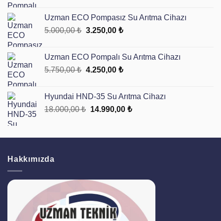
fiyat:
andaki
9.000,00 ₺.
fiyat:
Uzman ECO Pompasız Su Arıtma Cihazı
6.750,00 ₺.
Orijinal
Şu
5.000,00
₺
3.250,00
₺
fiyat:
andaki
5.000,00 ₺.
fiyat:
Uzman ECO Pompalı Su Arıtma Cihazı
3.250,00 ₺.
Orijinal
Şu
5.750,00
₺
4.250,00
₺
fiyat:
andaki
5.750,00 ₺.
fiyat:
Hyundai HND-35 Su Arıtma Cihazı
4.250,00 ₺.
Orijinal
Şu
18.000,00
₺
14.990,00
₺
fiyat:
andaki
18.000,00 ₺.
fiyat:
14.990,00 ₺.
Hakkımızda