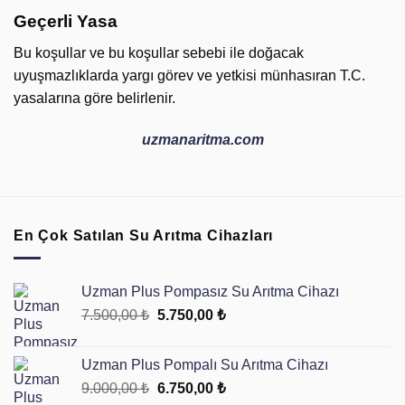
Geçerli Yasa
Bu koşullar ve bu koşullar sebebi ile doğacak
uyuşmazlıklarda yargı görev ve yetkisi münhasıran T.C.
yasalarına göre belirlenir.
uzmanaritma.com
En Çok Satılan Su Arıtma Cihazları
Uzman Plus Pompasız Su Arıtma Cihazı
Orijinal
Şu
7.500,00
₺
5.750,00
₺
fiyat:
andaki
7.500,00 ₺.
fiyat:
Uzman Plus Pompalı Su Arıtma Cihazı
5.750,00 ₺.
Orijinal
Şu
9.000,00
₺
6.750,00
₺